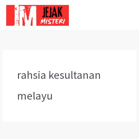
Skip
to
content
rahsia kesultanan
melayu