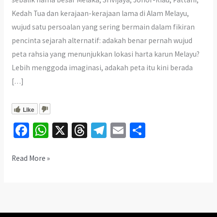
Kedah Tua dan kerajaan-kerajaan lama di Alam Melayu,
wujud satu persoalan yang sering bermain dalam fikiran
pencinta sejarah alternatif: adakah benar pernah wujud
peta rahsia yang menunjukkan lokasi harta karun Melayu?
Lebih menggoda imaginasi, adakah peta itu kini berada
[…]
Like
Fa
W
X
T
Te
E
S
ce
h
hr
le
m
h
b
at
ea
gr
ai
ar
Peta
Read More »
Rahsia
o
sA
ds
a
l
e
Harta
o
p
m
Karun
k
p
Melayu