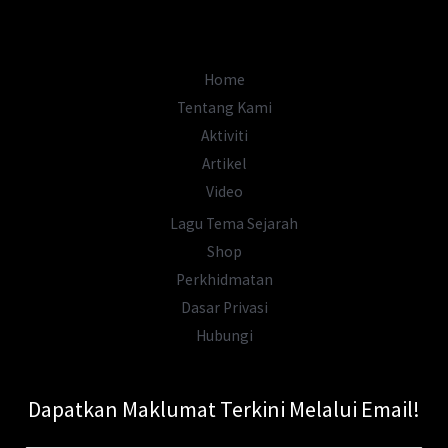
Didakwa
Disembunyikan
Kuasa
Home
Dunia
Tentang Kami
Aktiviti
Artikel
Video
Lagu Tema Sejarah
Shop
Perkhidmatan
Dasar Privasi
Hubungi
Dapatkan Maklumat Terkini Melalui Email!