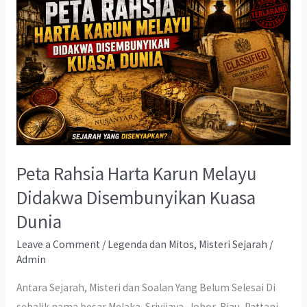
Peta Rahsia Harta Karun Melayu
Didakwa Disembunyikan Kuasa
Dunia
Leave a Comment
/
Legenda dan Mitos
,
Misteri Sejarah
/
Admin
Antara Sejarah, Misteri dan Soalan Yang Belum Selesai Di
sebalik nama besar Melaka, Srivijaya, Johor-Riau, Pattani,