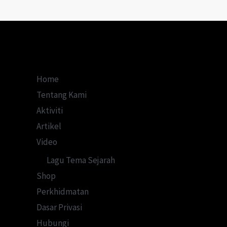
Raja
Melayu?
Home
Tentang Kami
Aktiviti
Artikel
Video
Lagu Tema Sejarah
Shop
Perkhidmatan
Dasar Privasi
Hubungi