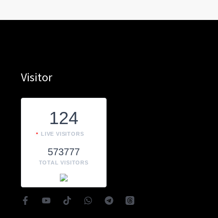
Visitor
124
LIVE VISITORS
573777
TOTAL VISITORS