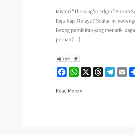
Misteri “The King’s Ledger” Antara
Raja-Raja Melayu? Soalan ini kedeng
lorong pemikiran yang menarik: bag
pernah […]
Like
Fa
W
X
T
Te
E
ce
h
hr
le
b
at
ea
gr
ai
Dunia
Read More »
o
sA
ds
a
l
Sebenarnya
o
p
m
Berhutang
k
p
Emas
Kepada