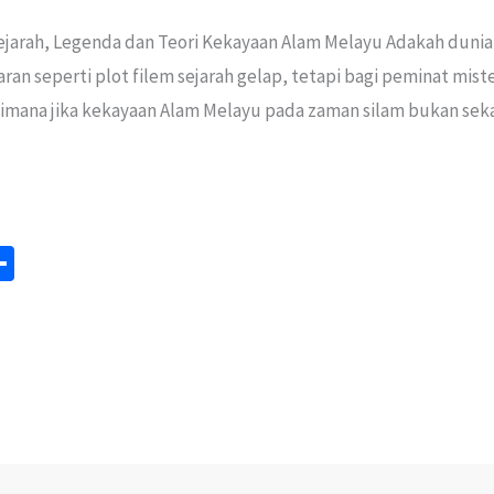
 Sejarah, Legenda dan Teori Kekayaan Alam Melayu Adakah dun
aran seperti plot filem sejarah gelap, tetapi bagi peminat mis
aimana jika kekayaan Alam Melayu pada zaman silam bukan seka
S
m
h
ar
e