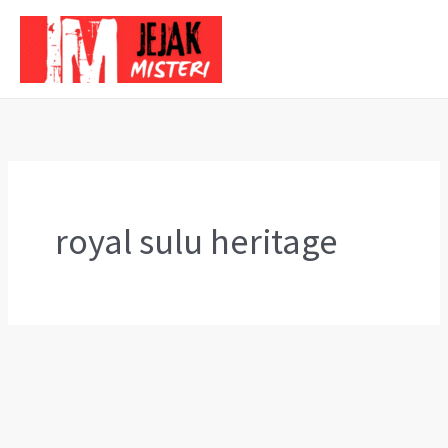
Skip
to
content
royal sulu heritage