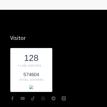
Visitor
128
LIVE VISITORS
574604
TOTAL VISITORS