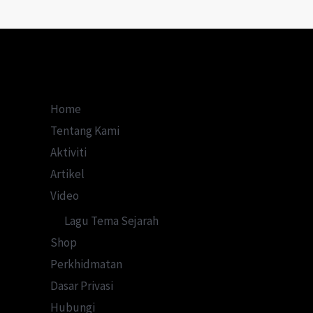
Home
Tentang Kami
Aktiviti
Artikel
Video
Lagu Tema Sejarah
Shop
Perkhidmatan
Dasar Privasi
Hubungi