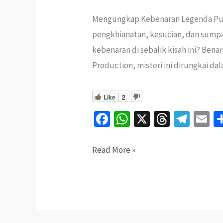
Mengungkap Kebenaran Legenda Pula
pengkhianatan, kesucian, dan sump
kebenaran di sebalik kisah ini? Ben
Production, misteri ini dirungkai da
Like
2
Fa
W
X
T
Te
E
ce
h
hr
le
b
at
ea
gr
ai
Misteri
Read More »
o
sA
ds
a
l
Makam
o
p
m
Mahsuri
k
p
Yang
Sebenar