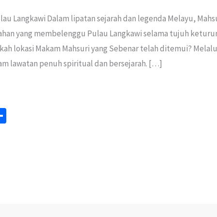
u Langkawi Dalam lipatan sejarah dan legenda Melayu, Mahs
ahan yang membelenggu Pulau Langkawi selama tujuh keturu
arkah lokasi Makam Mahsuri yang Sebenar telah ditemui? Melal
lam lawatan penuh spiritual dan bersejarah. […]
S
m
h
ar
e