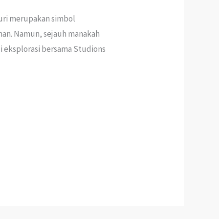
uri merupakan simbol
nan. Namun, sejauh manakah
ui eksplorasi bersama Studions