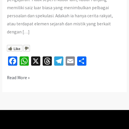
memiliki saiz luar biasa yang menimbulkan pelbagai
persoalan dan spekulasi. Adakah ia hanya cerita rakyat,
atau terdapat elemen sejarah dan mistik yang berkait
dengan […]
Like
Fa
W
X
T
Te
E
S
ce
h
hr
le
m
h
b
at
ea
gr
ai
ar
Misteri
Read More »
Kubur
o
sA
ds
a
l
e
Panjang
o
p
m
di
k
p
Pendang,
Kedah