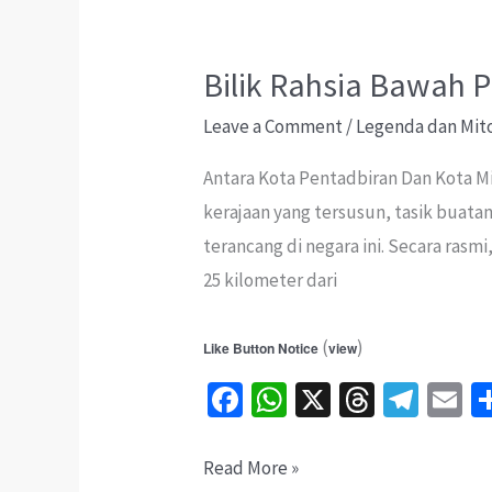
Itu
Sengaja
DITENGGELAMKAN?
Bilik Rahsia Bawah 
Leave a Comment
/
Legenda dan Mit
Antara Kota Pentadbiran Dan Kota Mi
kerajaan yang tersusun, tasik buata
terancang di negara ini. Secara rasm
25 kilometer dari
(
)
Like Button Notice
view
Fa
W
X
T
Te
E
ce
h
hr
le
b
at
ea
gr
ai
Bilik
Read More »