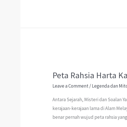
o
sA
ds
a
l
Rahsia
o
p
m
Bawah
k
p
Putrajaya?
Dakwaan
Jumpa
Pintu
Besi
Misteri
Peta Rahsia Harta 
Leave a Comment
/
Legenda dan Mit
Antara Sejarah, Misteri dan Soalan Y
kerajaan-kerajaan lama di Alam Melay
benar pernah wujud peta rahsia yang