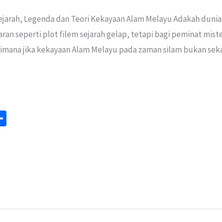
 Sejarah, Legenda dan Teori Kekayaan Alam Melayu Adakah dun
aran seperti plot filem sejarah gelap, tetapi bagi peminat mis
aimana jika kekayaan Alam Melayu pada zaman silam bukan seka
S
m
h
ar
e