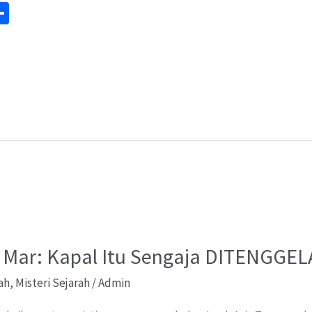
S
m
h
ar
e
 la Mar: Kapal Itu Sengaja DITENGG
ah
,
Misteri Sejarah
/
Admin