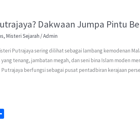
Putrajaya? Dakwaan Jumpa Pintu Bes
os
,
Misteri Sejarah
/
Admin
steri Putrajaya sering dilihat sebagai lambang kemodenan Mala
n yang tenang, jambatan megah, dan seni bina Islam moden me
i, Putrajaya berfungsi sebagai pusat pentadbiran kerajaan perse
S
m
h
ar