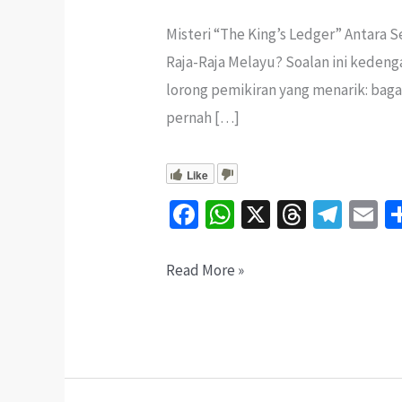
Misteri “The King’s Ledger” Antara
Raja-Raja Melayu? Soalan ini kedeng
lorong pemikiran yang menarik: bag
pernah […]
Like
Fa
W
X
T
Te
E
ce
h
hr
le
b
at
ea
gr
ai
Dunia
Read More »
o
sA
ds
a
l
Sebenarnya
o
p
m
Berhutang
k
p
Emas
Kepada