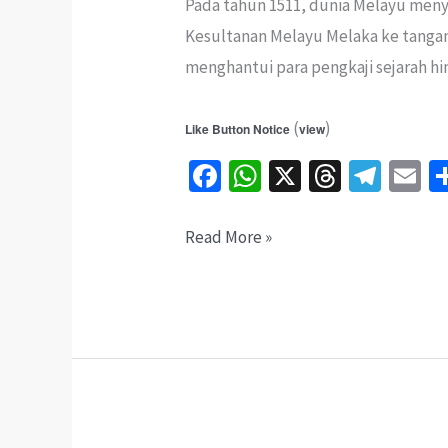
Pada tahun 1511, dunia Melayu meny
Kesultanan Melayu Melaka ke tangan 
menghantui para pengkaji sejarah hing
(
)
Like Button Notice
view
Fa
W
X
T
Te
E
ce
h
hr
le
b
at
ea
gr
ai
Teori
Read More »
o
sA
ds
a
l
Gelap
o
p
m
Flor
k
p
de
la
Mar:
Kapal