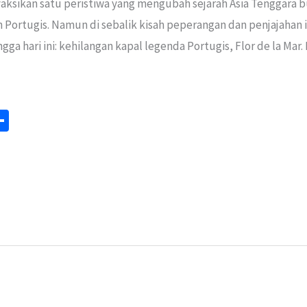
aksikan satu peristiwa yang mengubah sejarah Asia Tenggara 
Portugis. Namun di sebalik kisah peperangan dan penjajahan i
ga hari ini: kehilangan kapal legenda Portugis, Flor de la Mar.
S
m
h
ar
e