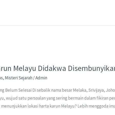
e
Karun Melayu Didakwa Disembunyika
os
,
Misteri Sejarah
/
Admin
ang Belum Selesai Di sebalik nama besar Melaka, Srivijaya, Joh
u, wujud satu persoalan yang sering bermain dalam fikiran pen
 menunjukkan lokasi harta karun Melayu? Lebih menggoda imag