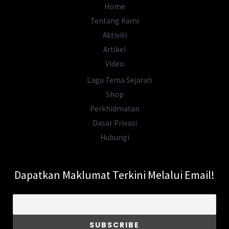
Dipadamkan
Home
Dari
Tentang Kami
Buku
Aktiviti
Teks
Artikel
Video
Lagu Tema Sejarah
Shop
Perkhidmatan
Dasar Privasi
Hubungi
Dapatkan Maklumat Terkini Melalui Email!