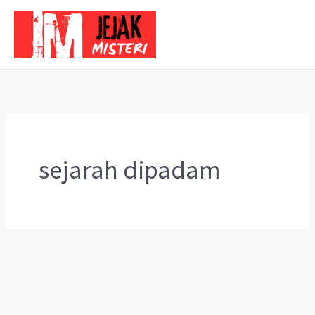
Skip
to
content
sejarah dipadam