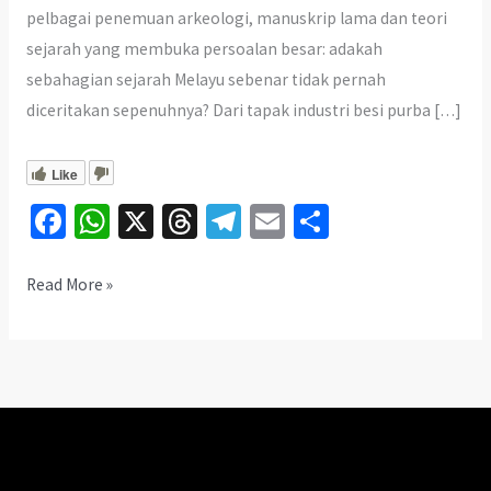
pelbagai penemuan arkeologi, manuskrip lama dan teori
sejarah yang membuka persoalan besar: adakah
sebahagian sejarah Melayu sebenar tidak pernah
diceritakan sepenuhnya? Dari tapak industri besi purba […]
Like
Fa
W
X
T
Te
E
S
ce
h
hr
le
m
h
b
at
ea
gr
ai
ar
5
Read More »
Rahsia
o
sA
ds
a
l
e
Besar
o
p
m
Sejarah
k
p
Melayu
Yang
Sengaja