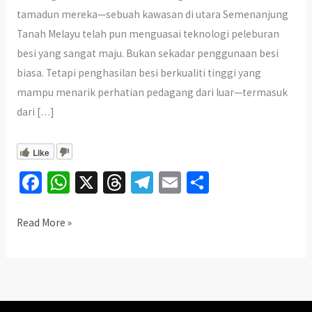
tamadun mereka—sebuah kawasan di utara Semenanjung
Tanah Melayu telah pun menguasai teknologi peleburan
besi yang sangat maju. Bukan sekadar penggunaan besi
biasa. Tetapi penghasilan besi berkualiti tinggi yang
mampu menarik perhatian pedagang dari luar—termasuk
dari […]
Like
Fa
W
X
T
Te
E
S
ce
h
hr
le
m
h
b
at
ea
gr
ai
ar
Misteri
Read More »
Sungai
o
sA
ds
a
l
e
Batu:
o
p
m
Teknologi
k
p
Melayu