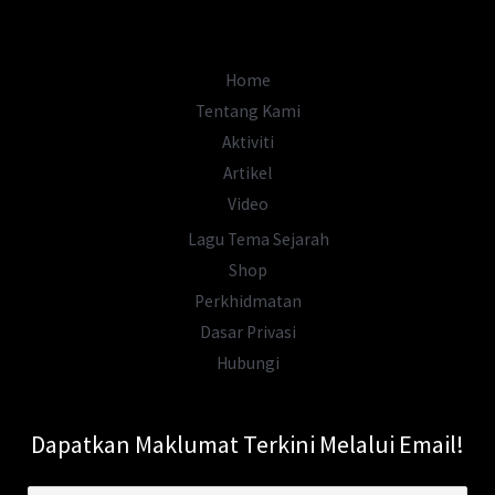
Disembunyikan
Dunia
Home
Tentang Kami
Aktiviti
Artikel
Video
Lagu Tema Sejarah
Shop
Perkhidmatan
Dasar Privasi
Hubungi
Dapatkan Maklumat Terkini Melalui Email!