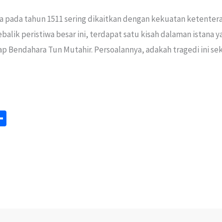
 pada tahun 1511 sering dikaitkan dengan kekuatan ketentera
alik peristiwa besar ini, terdapat satu kisah dalaman istana 
ap Bendahara Tun Mutahir. Persoalannya, adakah tragedi ini sek
S
m
h
ar
e