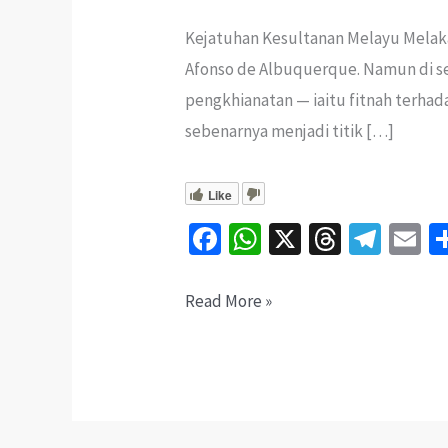
Kejatuhan Kesultanan Melayu Melaka
Afonso de Albuquerque. Namun di seb
pengkhianatan — iaitu fitnah terhad
sebenarnya menjadi titik […]
Like
Fa
W
X
T
Te
E
ce
h
hr
le
b
at
ea
gr
ai
Fitnah
Read More »
o
sA
ds
a
l
Tun
o
p
m
Mutahir:
k
p
Inikah
Punca