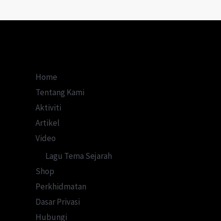
Sebenar
Kejatuhan
Melaka?
Home
Tentang Kami
Aktiviti
Artikel
Video
Lagu Tema Sejarah
Shop
Perkhidmatan
Dasar Privasi
Hubungi