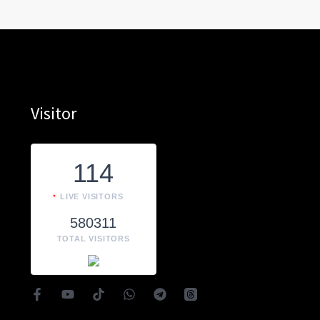
Visitor
114
LIVE VISITORS
580311
TOTAL VISITORS