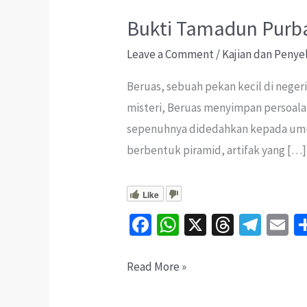
Bukti Tamadun Purba
Leave a Comment
/
Kajian dan Penye
Beruas, sebuah pekan kecil di negeri
misteri, Beruas menyimpan persoala
sepenuhnya didedahkan kepada umum
berbentuk piramid, artifak yang […]
Like
Fa
W
X
T
Te
E
ce
h
hr
le
b
at
ea
gr
ai
Bukti
Read More »
o
sA
ds
a
l
Tamadun