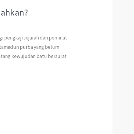
dahkan?
gi pengkaji sejarah dan peminat
u tamadun purba yang belum
ntang kewujudan batu bersurat