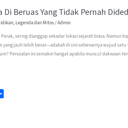
 Di Beruas Yang Tidak Pernah Dide
lidikan
,
Legenda dan Mitos
/
Admin
 Perak, sering dianggap sekadar lokasi sejarah biasa. Namun ba
n yang jauh lebih besar—adakah di sini sebenarnya wujud sat
? Persoalan ini semakin hangat apabila muncul dakwaan te
S
m
h
ar
e