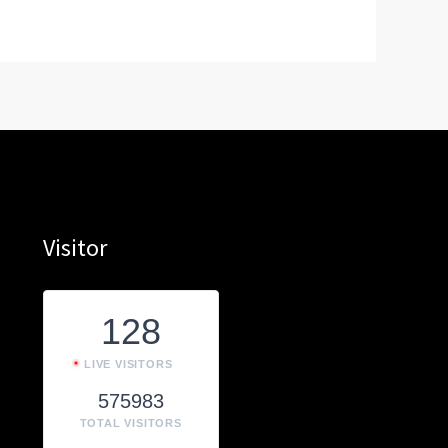
Visitor
128
LIVE VISITORS
575983
TOTAL VISITORS