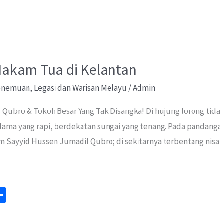
 Makam Tua di Kelantan
Penemuan
,
Legasi dan Warisan Melayu
/
Admin
Qubro & Tokoh Besar Yang Tak Disangka! Di hujung lorong tida
ama yang rapi, berdekatan sungai yang tenang. Pada pandan
ayyid Hussen Jumadil Qubro; di sekitarnya terbentang nisan
S
m
h