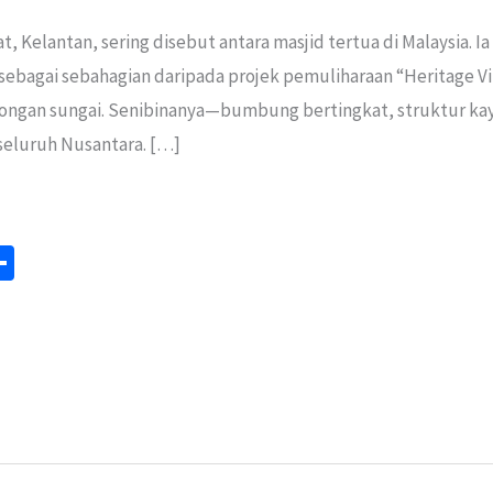
Kelantan, sering disebut antara masjid tertua di Malaysia. Ia
l sebagai sebahagian daripada projek pemuliharaan “Heritage
ongan sungai. Senibinanya—bumbung bertingkat, struktur k
seluruh Nusantara. […]
S
m
h
ar
e