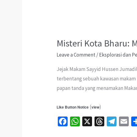
&
Ziarah
Misteri Kota Bharu:
Leave a Comment
/
Eksplorasi dan 
Jejak Makam Sayyid Hussen Jumadil 
terbentang sebuah kawasan makam l
papan tanda yang menamakan Makam S
(
)
Like Button Notice
view
Fa
W
X
T
Te
E
ce
h
hr
le