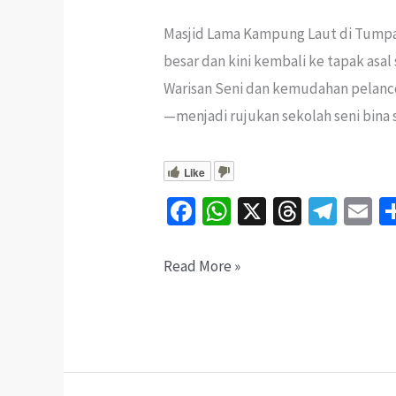
Masjid Lama Kampung Laut di Tumpat, 
besar dan kini kembali ke tapak asa
Warisan Seni dan kemudahan pelanc
—menjadi rujukan sekolah seni bina 
Like
Fa
W
X
T
Te
E
ce
h
hr
le
b
at
ea
gr
ai
Masjid
Read More »
o
sA
ds
a
l
Lama
o
p
m
Kampung
k
p
Laut:
Sejarah