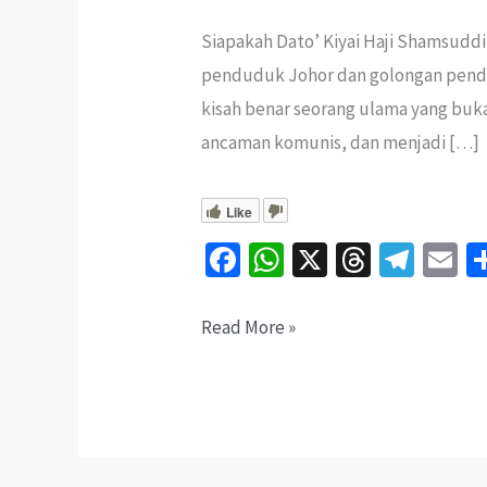
Siapakah Dato’ Kiyai Haji Shamsuddi
penduduk Johor dan golongan pendid
kisah benar seorang ulama yang buk
ancaman komunis, dan menjadi […]
Like
Fa
W
X
T
Te
E
ce
h
hr
le
b
at
ea
gr
ai
Dato’
Read More »
o
sA
ds
a
l
Kiyai
o
p
m
Shamsuddin:
k
p
Ulama
Johor