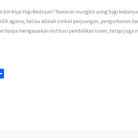
n bin Kiyai Haji Redzuan? Nama ini mungkin asing bagi kebanya
ik agama, beliau adalah simbol perjuangan, pengorbanan dan
an hanya mengasaskan institusi pendidikan Islam, tetapi jug
S
m
h
ar
e