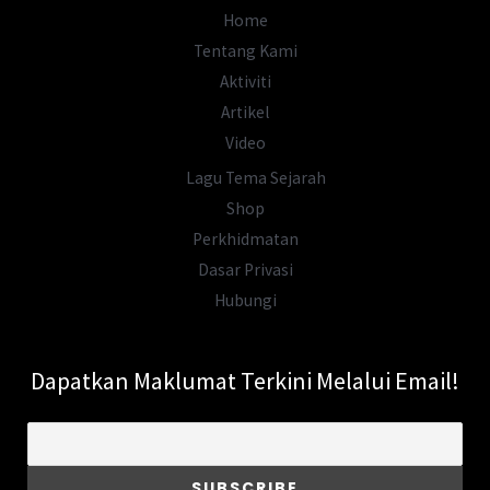
Mendam
Home
Berahi?
Tentang Kami
Aktiviti
Artikel
Video
Lagu Tema Sejarah
Shop
Perkhidmatan
Dasar Privasi
Hubungi
Dapatkan Maklumat Terkini Melalui Email!