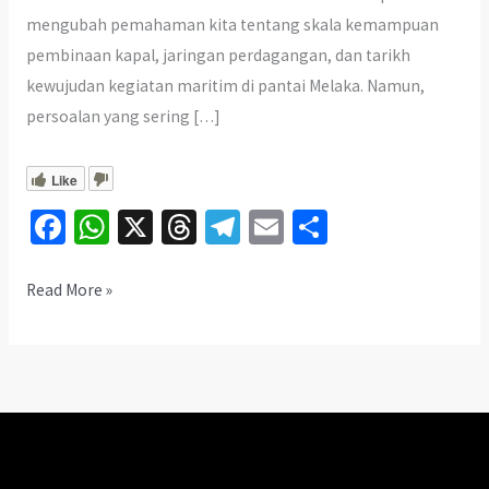
mengubah pemahaman kita tentang skala kemampuan
pembinaan kapal, jaringan perdagangan, dan tarikh
kewujudan kegiatan maritim di pantai Melaka. Namun,
persoalan yang sering […]
Like
Fa
W
X
T
Te
E
S
ce
h
hr
le
m
h
b
at
ea
gr
ai
ar
Penemuan
Read More »
Bangkai
o
sA
ds
a
l
e
Kapal:
o
p
m
Benarkah
k
p
Ini
Kapal
Legenda