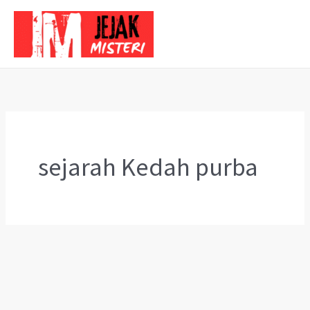
Skip
to
content
sejarah Kedah purba