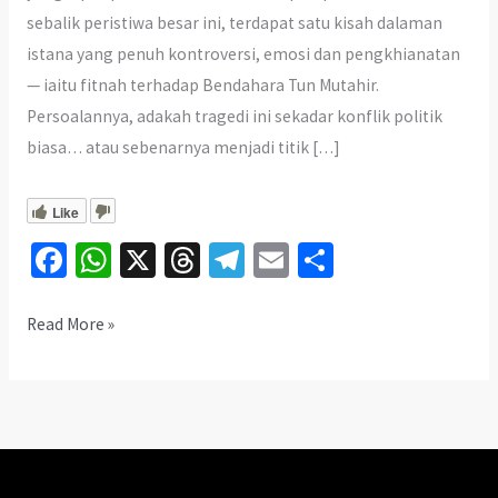
sebalik peristiwa besar ini, terdapat satu kisah dalaman
istana yang penuh kontroversi, emosi dan pengkhianatan
— iaitu fitnah terhadap Bendahara Tun Mutahir.
Persoalannya, adakah tragedi ini sekadar konflik politik
biasa… atau sebenarnya menjadi titik […]
Like
Fa
W
X
T
Te
E
S
ce
h
hr
le
m
h
b
at
ea
gr
ai
ar
Fitnah
Read More »
Tun
o
sA
ds
a
l
e
Mutahir:
o
p
m
Inikah
k
p
Punca
Sebenar