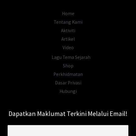
Kejatuhan
Melaka?
Home
Tentang Kami
Aktiviti
Artikel
Video
Lagu Tema Sejarah
Shop
Perkhidmatan
Dasar Privasi
Hubungi
Dapatkan Maklumat Terkini Melalui Email!