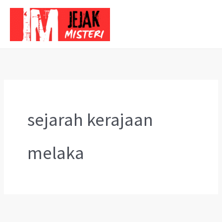
Skip
to
content
sejarah kerajaan
melaka