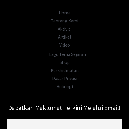
Melayu
Didedahkan!
Home
Tentang Kami
Aktiviti
Artikel
Video
Lagu Tema Sejarah
Shop
Perkhidmatan
Dasar Privasi
Hubungi
Dapatkan Maklumat Terkini Melalui Email!