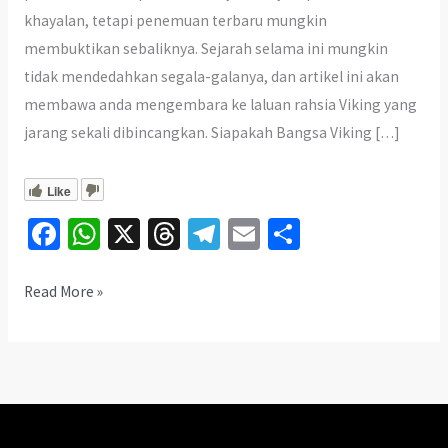
khayalan, tetapi penemuan terbaru mungkin
membuktikan sebaliknya. Sejarah selama ini mungkin
tidak mendedahkan segala-galanya, dan artikel ini akan
membawa anda mengembara ke laluan rahsia Viking yang
jarang sekali dibincangkan. Siapakah Bangsa Viking […]
Like
Fa
W
X
T
Te
E
S
ce
h
hr
le
m
h
b
at
ea
gr
ai
ar
Mengejutkan!
Read More »
Laluan
o
sA
ds
a
l
e
Rahsia
o
p
m
Viking
k
p
ke
Kepulauan