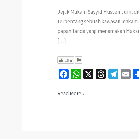
Jejak Makam Sayyid Hussen Jumadil 
terbentang sebuah kawasan makam l
papan tanda yang menamakan Makam S
[…]
Like
Fa
W
X
T
Te
E
ce
h
hr
le
b
at
ea
gr
ai
Misteri
Read More »
o
sA
ds
a
l
Kota
o
p
m
Bharu:
k
p
Makam
Tua