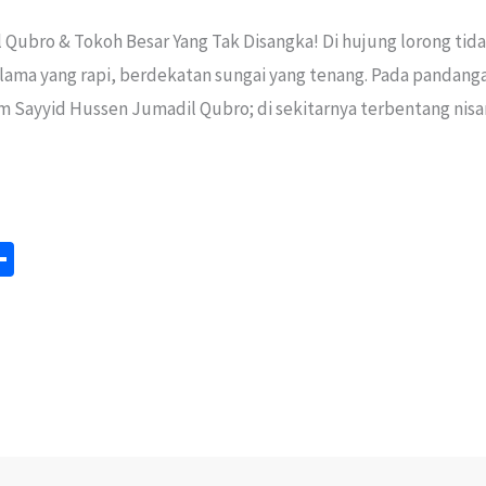
Qubro & Tokoh Besar Yang Tak Disangka! Di hujung lorong tida
ama yang rapi, berdekatan sungai yang tenang. Pada pandan
ayyid Hussen Jumadil Qubro; di sekitarnya terbentang nisan
S
m
h
ar
e