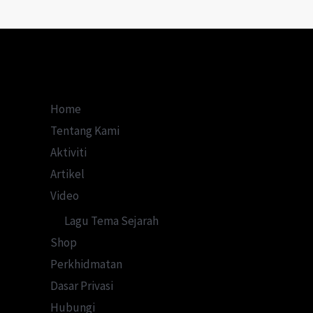
di
Kelantan
Home
Tentang Kami
Aktiviti
Artikel
Video
Lagu Tema Sejarah
Shop
Perkhidmatan
Dasar Privasi
Hubungi