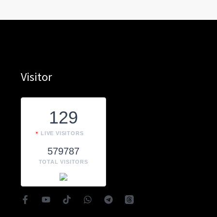
Visitor
129
LIVE VISITORS
579787
TOTAL VISITORS