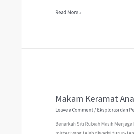
ce
h
hr
le
b
at
ea
gr
ai
Misteri
Read More »
o
sA
ds
a
l
Meriam
o
p
m
Pengawal
k
p
Bukit
Malawati
Makam Keramat Anak
Leave a Comment
/
Eksplorasi dan 
Benarkah Siti Rubiah Masih Menjaga
misteri yang telah diwarisi turun-te