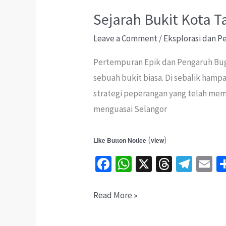
Sejarah Bukit Kota 
Leave a Comment
/
Eksplorasi dan 
Pertempuran Epik dan Pengaruh Bugi
sebuah bukit biasa. Di sebalik hamp
strategi peperangan yang telah mem
menguasai Selangor
(
)
Like Button Notice
view
Fa
W
X
T
Te
E
ce
h
hr
le
b
at
ea
gr
ai
Sejarah
Read More »
o
sA
ds
a
l
Bukit
Kota