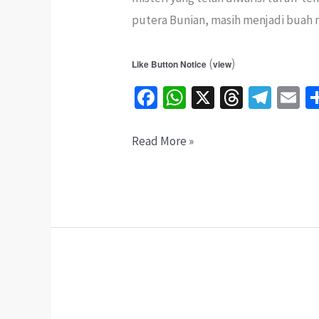
putera Bunian, masih menjadi buah m
(
)
Like Button Notice
view
Fa
W
X
T
Te
E
ce
h
hr
le
b
at
ea
gr
ai
Makam
Read More »
o
sA
ds
a
l
Keramat
o
p
m
Anak
k
p
Dara
Kuala
Selangor