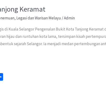
Tanjong Keramat
Penemuan
,
Legasi dan Warisan Melayu
/
Admin
s di Kuala Selangor Pengenalan Bukit Kota Tanjong Keramat d
aran hijau dan runtuhan kota lama, tersimpan kisah pertempur
bentuk sejarah Selangor. Ia menjadi medan pertembungan ant
S
m
h
ar
e