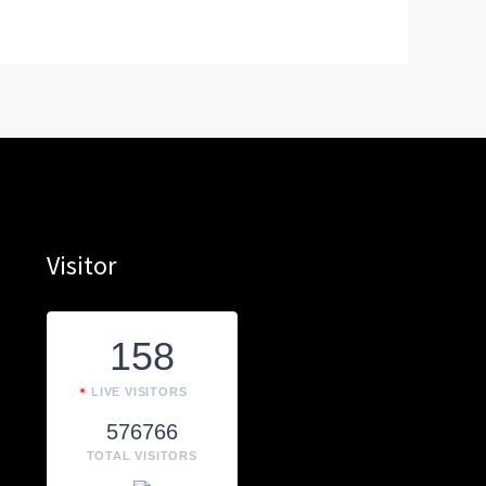
Visitor
158
LIVE VISITORS
576766
TOTAL VISITORS