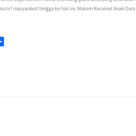
ulut masyarakat hingga ke hari ini. Makam Keramat Anak Dara
S
m
h
ar
e