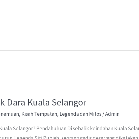
m
h
ar
e
 Dara Kuala Selangor
Penemuan
,
Kisah Tempatan
,
Legenda dan Mitos
/
Admin
 Kuala Selangor? Pendahuluan Di sebalik keindahan Kuala Sela
murun. Legenda Siti Rubiah, seorang gadis desa yang dikatakan