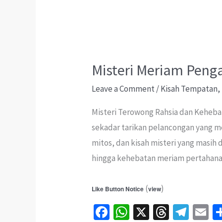
Misteri Meriam Peng
Leave a Comment
/
Kisah Tempatan
,
Misteri Terowong Rahsia dan Keheba
sekadar tarikan pelancongan yang m
mitos, dan kisah misteri yang masih
hingga kehebatan meriam pertahan
(
)
Like Button Notice
view
Fa
W
X
T
Te
E