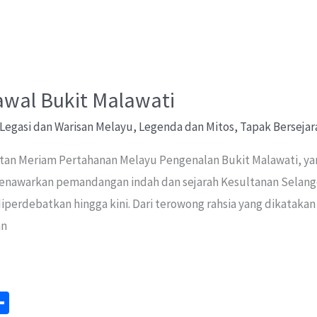
awal Bukit Malawati
Legasi dan Warisan Melayu
,
Legenda dan Mitos
,
Tapak Bersejar
tan Meriam Pertahanan Melayu Pengenalan Bukit Malawati, yan
enawarkan pemandangan indah dan sejarah Kesultanan Selangor
 diperdebatkan hingga kini. Dari terowong rahsia yang dikatak
an
S