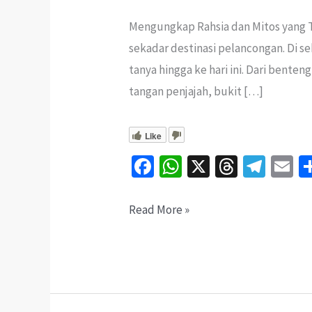
Mengungkap Rahsia dan Mitos yang Te
sekadar destinasi pelancongan. Di se
tanya hingga ke hari ini. Dari bent
tangan penjajah, bukit […]
Like
Fa
W
X
T
Te
E
ce
h
hr
le
b
at
ea
gr
ai
Eksplorasi
Read More »
o
sA
ds
a
l
Bukit
o
p
m
Malawati
k
p