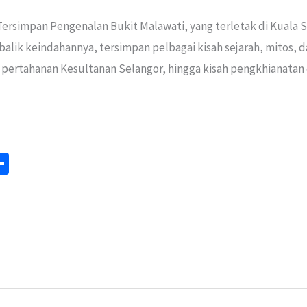
rsimpan Pengenalan Bukit Malawati, yang terletak di Kuala S
balik keindahannya, tersimpan pelbagai kisah sejarah, mitos, 
eng pertahanan Kesultanan Selangor, hingga kisah pengkhianatan
S
m
h
ar
e