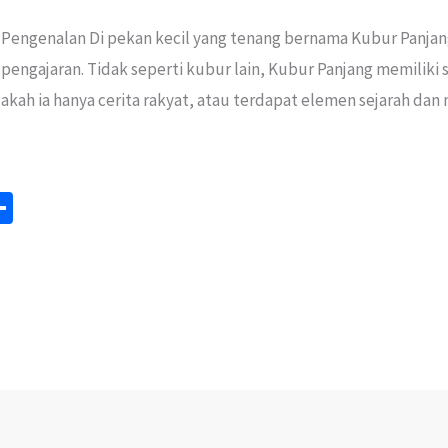
i Pengenalan Di pekan kecil yang tenang bernama Kubur Panja
pengajaran. Tidak seperti kubur lain, Kubur Panjang memiliki 
akah ia hanya cerita rakyat, atau terdapat elemen sejarah dan
S
m
h
ar
e