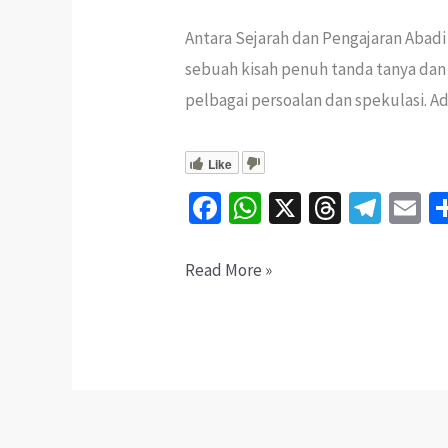
Antara Sejarah dan Pengajaran Abad
sebuah kisah penuh tanda tanya dan 
pelbagai persoalan dan spekulasi. Ad
Like
Fa
W
X
T
Te
E
ce
h
hr
le
b
at
ea
gr
ai
Misteri
Read More »
o
sA
ds
a
l
Kubur
o
p
m
Panjang
k
p
di
Pendang,
Kedah