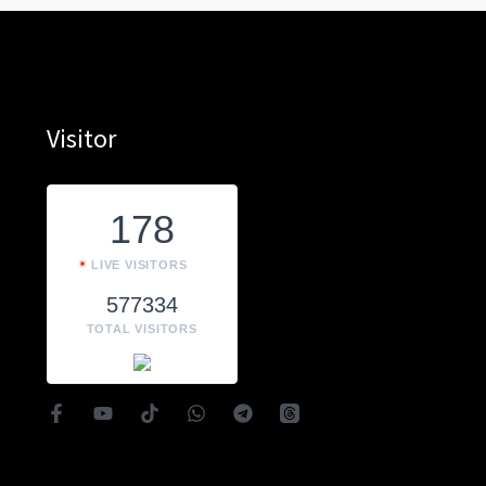
Visitor
178
LIVE VISITORS
577334
TOTAL VISITORS