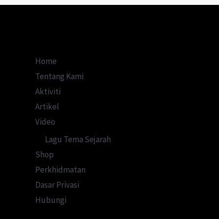
Home
Tentang Kami
Aktiviti
Artikel
Video
Lagu Tema Sejarah
Shop
Perkhidmatan
Dasar Privasi
Hubungi