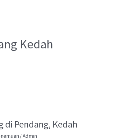
jang Kedah
ng di Pendang, Kedah
Penemuan
/
Admin