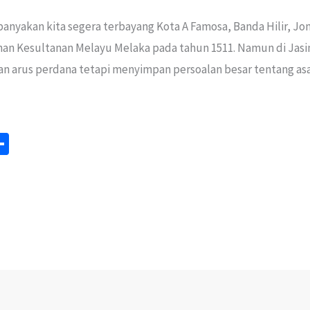
yakan kita segera terbayang Kota A Famosa, Banda Hilir, Jonke
tuhan Kesultanan Melayu Melaka pada tahun 1511. Namun di Ja
n arus perdana tetapi menyimpan persoalan besar tentang as
S
m
h
ar
e