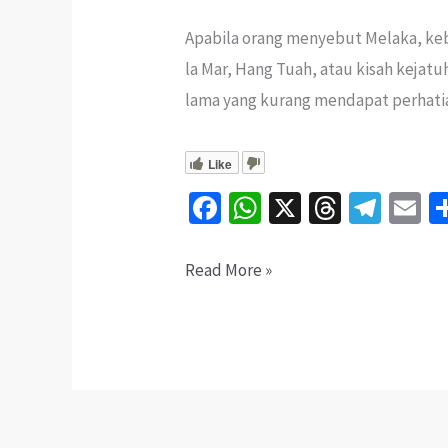
Apabila orang menyebut Melaka, keban
la Mar, Hang Tuah, atau kisah keja
lama yang kurang mendapat perhatia
Like
Fa
W
X
T
Te
E
ce
h
hr
le
b
at
ea
gr
ai
Makam
Read More »
o
sA
ds
a
l
Tok
o
p
m
Senara:
k
p
Rahsia
Pengasas
Jasin