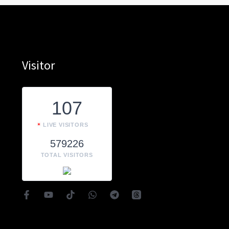
Visitor
107
LIVE VISITORS
579226
TOTAL VISITORS