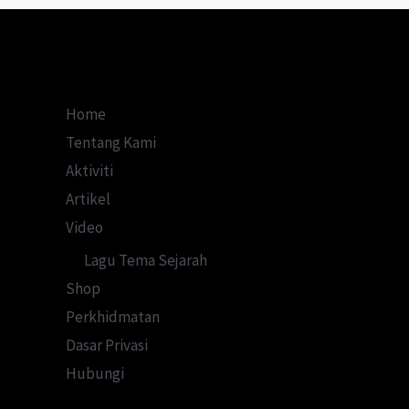
Yang
Dipadam
Dari
Sejarah?
Home
Tentang Kami
Aktiviti
Artikel
Video
Lagu Tema Sejarah
Shop
Perkhidmatan
Dasar Privasi
Hubungi