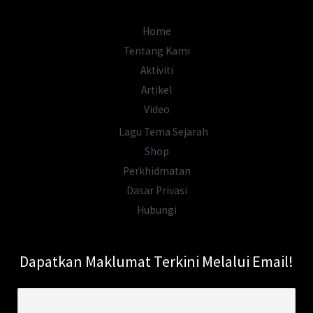
Menentang
British
Home
Tentang Kami
Aktiviti
Artikel
Video
Lagu Tema Sejarah
Shop
Perkhidmatan
Dasar Privasi
Hubungi
Dapatkan Maklumat Terkini Melalui Email!