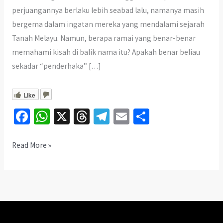
perjuangannya berlaku lebih seabad lalu, namanya masih
bergema dalam ingatan mereka yang mendalami sejarah
Tanah Melayu. Namun, berapa ramai yang benar-benar
memahami kisah di balik nama itu? Apakah benar beliau
sekadar “penderhaka” […]
Like
Fa
W
X
T
Te
E
S
ce
h
hr
le
m
h
b
at
ea
gr
ai
ar
Makam
Read More »
Tok
o
sA
ds
a
l
e
Janggut,
o
p
m
Pejuang
k
p
Melayu
Kelantan