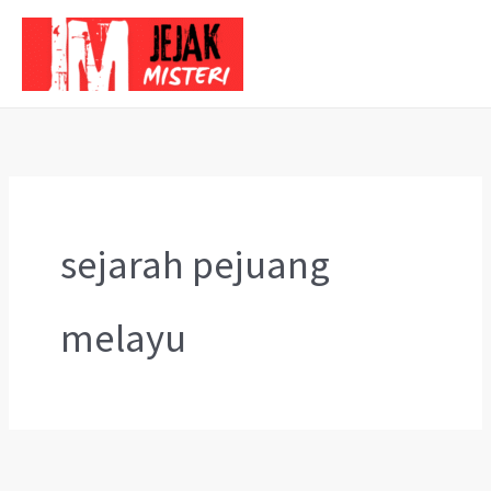
Skip
to
content
sejarah pejuang
melayu