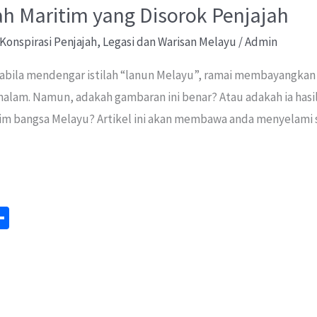
ah Maritim yang Disorok Penjajah
Konspirasi Penjajah
,
Legasi dan Warisan Melayu
/
Admin
bila mendengar istilah “lanun Melayu”, ramai membayangkan 
lam. Namun, adakah gambaran ini benar? Atau adakah ia hasil 
bangsa Melayu? Artikel ini akan membawa anda menyelami sis
S
m
h
ar
e