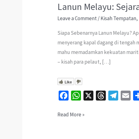
Lanun Melayu: Sejar
Leave a Comment
/
Kisah Tempatan
,
Siapa Sebenarnya Lanun Melayu? Apa
menyerang kapal dagang di tengah ma
mahu memadamkan kekuatan maritim 
– kisah para pelaut, […]
Like
Fa
W
X
T
Te
E
ce
h
hr
le
b
at
ea
gr
ai
Lanun
Read More »
o
sA
ds
a
l
Melayu:
o
p
m
Sejarah