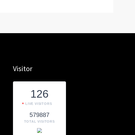
Visitor
126
LIVE VISITORS
579887
TOTAL VISITORS