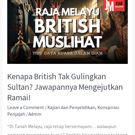
Kenapa British Tak Gulingkan
Sultan? Jawapannya Mengejutkan
Ramai!
Leave a Comment
/
Kajian dan Penyelidikan
,
Konspirasi
Penjajah
/
Admin
“Di Tanah Melayu, raja tetap bersemayam… walaupun
penjajah memegang kuasa.” Apabila kita berbicara tentang