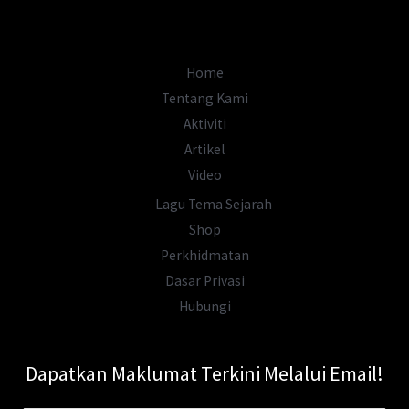
Jawapannya
Mengejutkan
Ramai!
Home
Tentang Kami
Aktiviti
Artikel
Video
Lagu Tema Sejarah
Shop
Perkhidmatan
Dasar Privasi
Hubungi
Dapatkan Maklumat Terkini Melalui Email!