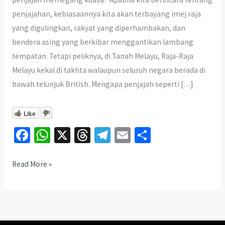
penjajahan, kebiasaannya kita akan terbayang imej raja
yang digulingkan, rakyat yang diperhambakan, dan
bendera asing yang berkibar menggantikan lambang
tempatan. Tetapi peliknya, di Tanah Melayu, Raja-Raja
Melayu kekal di takhta walaupun seluruh negara berada di
bawah telunjuk British. Mengapa penjajah seperti […]
Like
Fa
W
X
T
Te
E
S
ce
h
hr
le
m
h
b
at
ea
gr
ai
ar
Kenapa
Read More »
British
o
sA
ds
a
l
e
Tak
o
p
m
Gulingkan
k
p
Sultan?