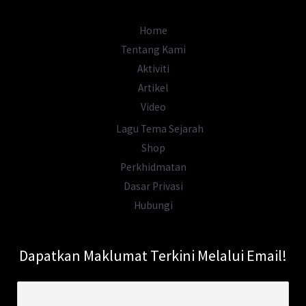
Kapal
Itu
Home
Sengaja
Tentang Kami
DITENGGELAMKAN?
Aktiviti
Artikel
Video
Lagu Tema Sejarah
Shop
Perkhidmatan
Dasar Privasi
Hubungi
Dapatkan Maklumat Terkini Melalui Email!