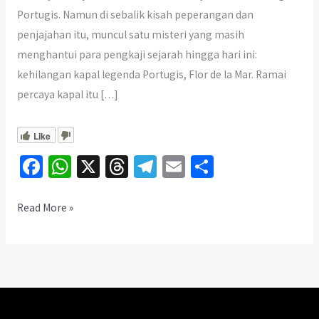
Portugis. Namun di sebalik kisah peperangan dan
penjajahan itu, muncul satu misteri yang masih
menghantui para pengkaji sejarah hingga hari ini:
kehilangan kapal legenda Portugis, Flor de la Mar. Ramai
percaya kapal itu […]
Like
Fa
W
X
T
Te
E
S
ce
h
hr
le
m
h
b
at
ea
gr
ai
ar
Teori
Read More »
Gelap
o
sA
ds
a
l
e
Flor
o
p
m
de
k
p
la
Mar: