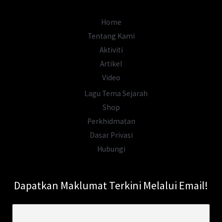
Penjajah
Home
Tentang Kami
Aktiviti
Artikel
Video
Lagu Tema Sejarah
Shop
Perkhidmatan
Dasar Privasi
Hubungi
Dapatkan Maklumat Terkini Melalui Email!