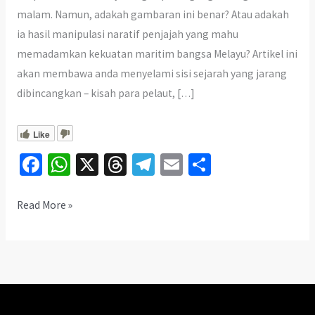
malam. Namun, adakah gambaran ini benar? Atau adakah
ia hasil manipulasi naratif penjajah yang mahu
memadamkan kekuatan maritim bangsa Melayu? Artikel ini
akan membawa anda menyelami sisi sejarah yang jarang
dibincangkan – kisah para pelaut, […]
Like
Fa
W
X
T
Te
E
S
ce
h
hr
le
m
h
b
at
ea
gr
ai
ar
Lanun
Read More »
Melayu:
o
sA
ds
a
l
e
Sejarah
o
p
m
Maritim
k
p
yang
Disorok