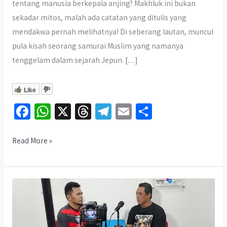
tentang manusia berkepala anjing? Makhluk ini bukan
sekadar mitos, malah ada catatan yang ditulis yang
mendakwa pernah melihatnya! Di seberang lautan, muncul
pula kisah seorang samurai Muslim yang namanya
tenggelam dalam sejarah Jepun. […]
Like
Fa
W
X
T
Te
E
S
ce
h
hr
le
m
h
b
at
ea
gr
ai
ar
Samurai
Read More »
Muslim
o
sA
ds
a
l
e
&
o
p
m
Manusia
k
p
Berkepala
Anjing