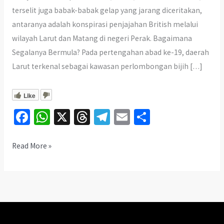
terselit juga babak-babak gelap yang jarang diceritakan,
antaranya adalah konspirasi penjajahan British melalui
wilayah Larut dan Matang di negeri Perak. Bagaimana
Segalanya Bermula? Pada pertengahan abad ke-19, daerah
Larut terkenal sebagai kawasan perlombongan bijih […]
Like
Fa
W
X
T
Te
E
S
ce
h
hr
le
m
h
b
at
ea
gr
ai
ar
Bagaimana
Read More »
British
o
sA
ds
a
l
e
Merampas
o
p
m
Tanah
k
p
Melayu?