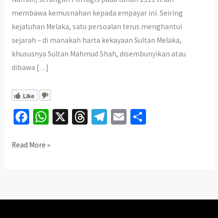
membawa kemusnahan kepada empayar ini. Seiring
kejatuhan Melaka, satu persoalan terus menghantui
sejarah – di manakah harta kekayaan Sultan Melaka,
khususnya Sultan Mahmud Shah, disembunyikan atau
dibawa […]
Like
Fa
W
X
T
Te
E
S
ce
h
hr
le
m
h
b
at
ea
gr
ai
ar
Misteri
Read More »
Harta
o
sA
ds
a
l
e
Kekayaan
o
p
m
Sultan
k
p
Melaka