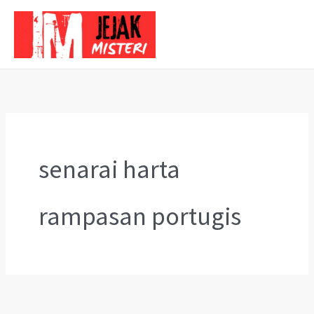
Skip
to
content
senarai harta
rampasan portugis