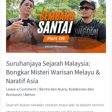
Suruhanjaya Sejarah Malaysia:
Bongkar Misteri Warisan Melayu &
Naratif Asia
Leave a Comment
/
Berita dan Acara
,
Kolaborasi dan
Komuniti
/
Admin
Sejarah bukan sekadar catatan masa lalu. Ia adalah cermin
identiti bangsa dan asas kepada jati diri masyarakat.