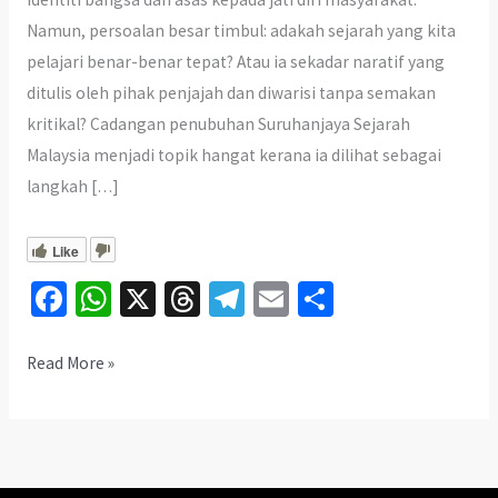
Namun, persoalan besar timbul: adakah sejarah yang kita
pelajari benar-benar tepat? Atau ia sekadar naratif yang
ditulis oleh pihak penjajah dan diwarisi tanpa semakan
kritikal? Cadangan penubuhan Suruhanjaya Sejarah
Malaysia menjadi topik hangat kerana ia dilihat sebagai
langkah […]
Like
Fa
W
X
T
Te
E
S
ce
h
hr
le
m
h
b
at
ea
gr
ai
ar
Suruhanjaya
Read More »
Sejarah
o
sA
ds
a
l
e
Malaysia:
o
p
m
Bongkar
k
p
Misteri