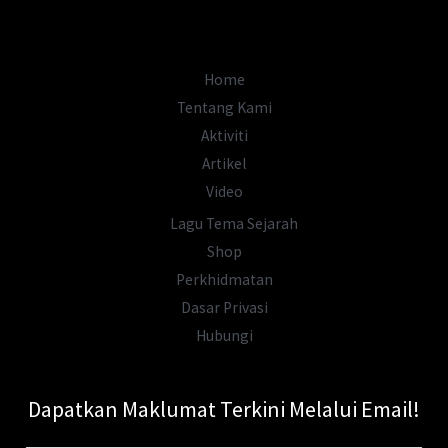
Warisan
Melayu
&
Home
Naratif
Tentang Kami
Asia
Aktiviti
Artikel
Video
Lagu Tema Sejarah
Shop
Perkhidmatan
Dasar Privasi
Hubungi
Dapatkan Maklumat Terkini Melalui Email!