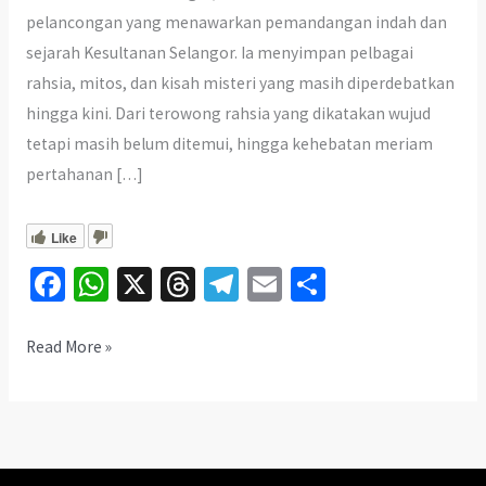
pelancongan yang menawarkan pemandangan indah dan
sejarah Kesultanan Selangor. Ia menyimpan pelbagai
rahsia, mitos, dan kisah misteri yang masih diperdebatkan
hingga kini. Dari terowong rahsia yang dikatakan wujud
tetapi masih belum ditemui, hingga kehebatan meriam
pertahanan […]
Like
Fa
W
X
T
Te
E
S
ce
h
hr
le
m
h
b
at
ea
gr
ai
ar
Misteri
Read More »
Meriam
o
sA
ds
a
l
e
Pengawal
o
p
m
Bukit
k
p
Malawati