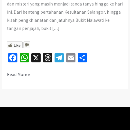
dan misteri yang masih menjadi tanda tanya hingga ke hari
ini. Dari benteng pertahanan Kesultanan Selangor, hingga
kisah pengkhianatan dan jatuhnya Bukit Malawati ke
tangan penjajah, bukit […]
Like
Fa
W
X
T
Te
E
S
ce
h
hr
le
m
h
b
at
ea
gr
ai
ar
Eksplorasi
Read More »
Bukit
o
sA
ds
a
l
e
Malawati
o
p
m
k
p