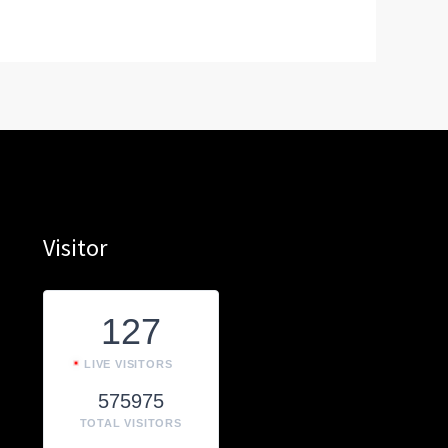
Visitor
127
LIVE VISITORS
575975
TOTAL VISITORS