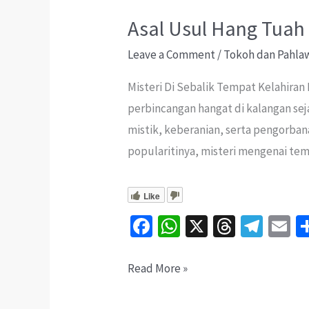
Asal Usul Hang Tuah
Leave a Comment
/
Tokoh dan Pahla
Misteri Di Sebalik Tempat Kelahiran
perbincangan hangat di kalangan se
mistik, keberanian, serta pengorban
popularitinya, misteri mengenai tem
Like
Fa
W
X
T
Te
E
ce
h
hr
le
b
at
ea
gr
ai
Asal
Read More »
o
sA
ds
a
l
Usul