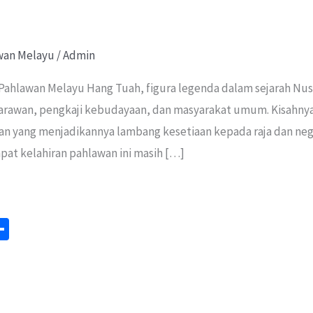
wan Melayu
/
Admin
 Pahlawan Melayu Hang Tuah, figura legenda dalam sejarah Nus
jarawan, pengkaji kebudayaan, dan masyarakat umum. Kisahny
an yang menjadikannya lambang kesetiaan kepada raja dan neg
pat kelahiran pahlawan ini masih […]
S
m
h
ar
e