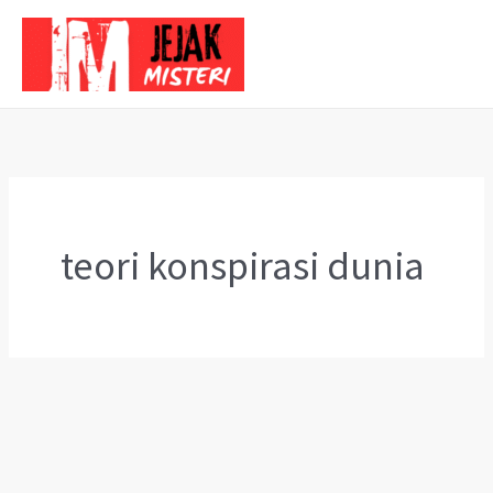
Skip
to
content
teori konspirasi dunia