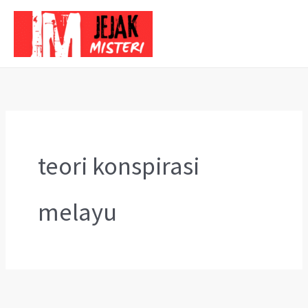
Skip
to
content
teori konspirasi
melayu