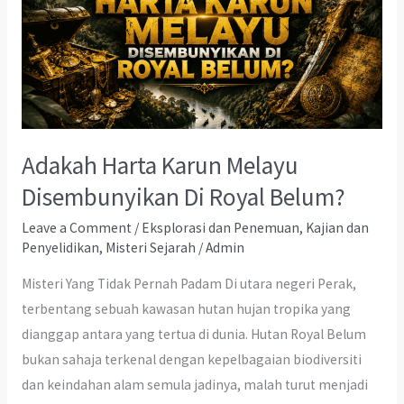
Purba
Yang
Hilang
Adakah Harta Karun Melayu
Disembunyikan Di Royal Belum?
Leave a Comment
/
Eksplorasi dan Penemuan
,
Kajian dan
Penyelidikan
,
Misteri Sejarah
/
Admin
Misteri Yang Tidak Pernah Padam Di utara negeri Perak,
terbentang sebuah kawasan hutan hujan tropika yang
dianggap antara yang tertua di dunia. Hutan Royal Belum
bukan sahaja terkenal dengan kepelbagaian biodiversiti
dan keindahan alam semula jadinya, malah turut menjadi