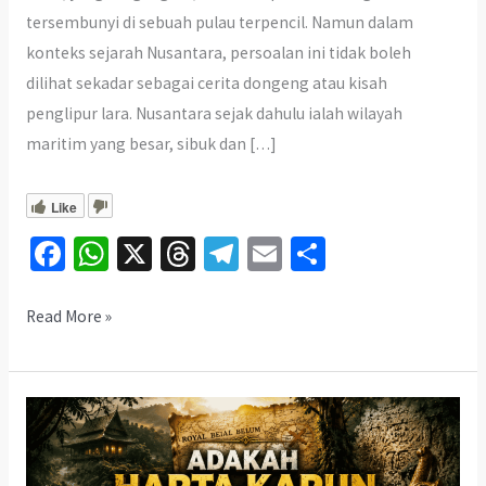
tersembunyi di sebuah pulau terpencil. Namun dalam
konteks sejarah Nusantara, persoalan ini tidak boleh
dilihat sekadar sebagai cerita dongeng atau kisah
penglipur lara. Nusantara sejak dahulu ialah wilayah
maritim yang besar, sibuk dan […]
Like
Fa
W
X
T
Te
E
S
ce
h
hr
le
m
h
b
at
ea
gr
ai
ar
Pulau-
Read More »
Pulau
o
sA
ds
a
l
e
Nusantara
o
p
m
Menyimpan
k
p
Harta
Kerajaan