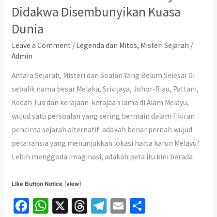
Didakwa Disembunyikan Kuasa
Dunia
Leave a Comment
/
Legenda dan Mitos
,
Misteri Sejarah
/
Admin
Antara Sejarah, Misteri dan Soalan Yang Belum Selesai Di
sebalik nama besar Melaka, Srivijaya, Johor-Riau, Pattani,
Kedah Tua dan kerajaan-kerajaan lama di Alam Melayu,
wujud satu persoalan yang sering bermain dalam fikiran
pencinta sejarah alternatif: adakah benar pernah wujud
peta rahsia yang menunjukkan lokasi harta karun Melayu?
Lebih menggoda imaginasi, adakah peta itu kini berada
(
)
Like Button Notice
view
Fa
W
X
T
Te
E
S