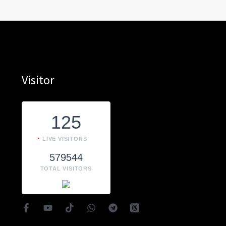
Visitor
125
LIVE VISITORS
579544
TOTAL VISITORS