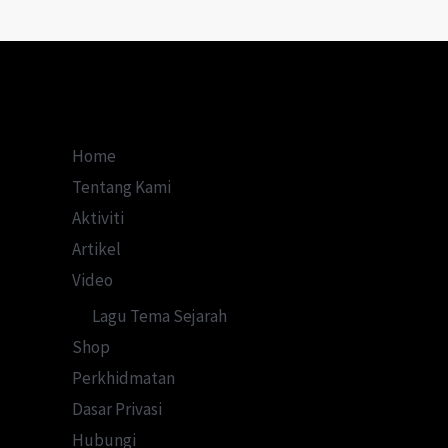
Sembilan
Home
Tentang Kami
Aktiviti
Artikel
Video
Lagu Tema Sejarah
Shop
Perkhidmatan
Dasar Privasi
Hubungi