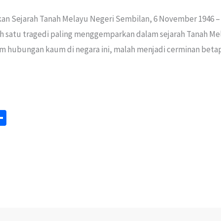
n Sejarah Tanah Melayu Negeri Sembilan, 6 November 1946 – P
 satu tragedi paling menggemparkan dalam sejarah Tanah Melay
 hubungan kaum di negara ini, malah menjadi cerminan betap
S
m
h
ar
e