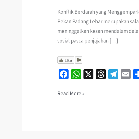
Konflik Berdarah yang Menggemparka
Pekan Padang Lebar merupakan salah
meninggalkan kesan mendalam dalam
sosial pasca penjajahan […]
Like
Fa
W
X
T
Te
E
ce
h
hr
le
b
at
ea
gr
ai
Peristiwa
Read More »
o
sA
ds
a
l
Amuk
o
p
m
Padang
k
p
Lebar
Negeri