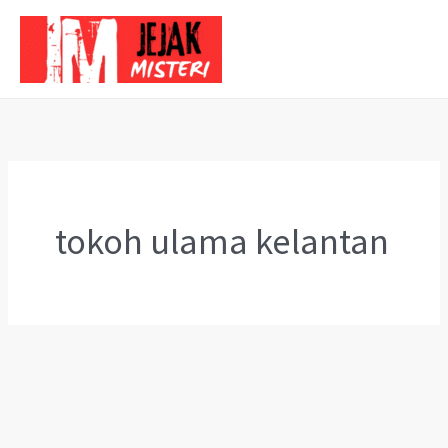
Skip
to
content
tokoh ulama kelantan