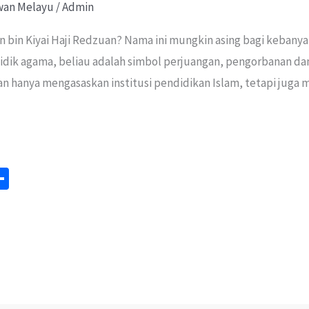
wan Melayu
/
Admin
n bin Kiyai Haji Redzuan? Nama ini mungkin asing bagi kebanya
ik agama, beliau adalah simbol perjuangan, pengorbanan dan
an hanya mengasaskan institusi pendidikan Islam, tetapi jug
S
m
h
ar
e