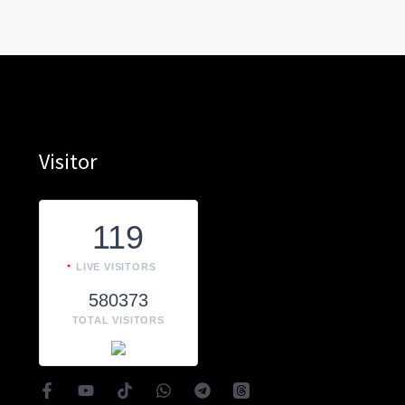
Visitor
119
LIVE VISITORS
580373
TOTAL VISITORS