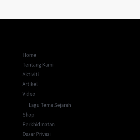
yang
Menentang
Komunis
Home
Tentang Kami
Aktiviti
Artikel
Video
Lagu Tema Sejarah
Shop
Perkhidmatan
Dasar Privasi