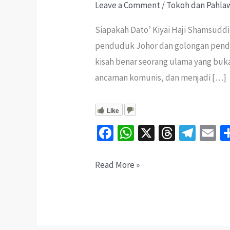
Leave a Comment
/
Tokoh dan Pahla
Siapakah Dato’ Kiyai Haji Shamsuddi
penduduk Johor dan golongan pendid
kisah benar seorang ulama yang buk
ancaman komunis, dan menjadi […]
Like
Fa
W
X
T
Te
E
ce
h
hr
le
b
at
ea
gr
ai
Dato’
Read More »
o
sA
ds
a
l
Kiyai
o
p
m
Shamsuddin:
k
p
Ulama
Johor