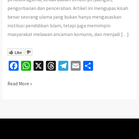
pengorbanan dan pencerahan. Artikel ini mengupas kisah
benar seorang ulama yang bukan hanya mengasaskan
institusi pendidikan Islam, tetapi juga memimpin
masyarakat melawan ancaman komunis, dan menjadi […]
Like
Fa
W
X
T
Te
E
S
ce
h
hr
le
m
h
b
at
ea
gr
ai
ar
Dato’
Read More »
Kiyai
o
sA
ds
a
l
e
Shamsuddin:
o
p
m
Ulama
k
p
Johor
yang
Menentang