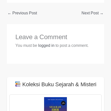
c
at
e
e
ail
ar
←
Previous Post
Next Post
→
e
s
a
gr
e
b
A
d
a
o
p
s
m
Leave a Comment
o
p
k
You must be
logged in
to post a comment.
Koleksi Buku Sejarah & Misteri