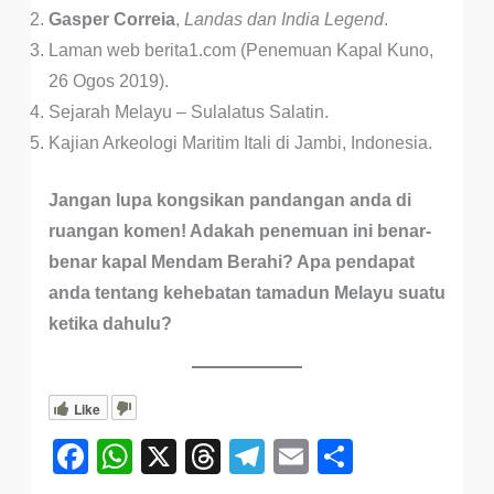
Gasper Correia
,
Landas dan India Legend
.
Laman web berita1.com (Penemuan Kapal Kuno,
26 Ogos 2019).
Sejarah Melayu – Sulalatus Salatin.
Kajian Arkeologi Maritim Itali di Jambi, Indonesia.
Jangan lupa kongsikan pandangan anda di
ruangan komen! Adakah penemuan ini benar-
benar kapal Mendam Berahi? Apa pendapat
anda tentang kehebatan tamadun Melayu suatu
ketika dahulu?
Like
F
W
X
T
T
E
S
a
h
hr
el
m
h