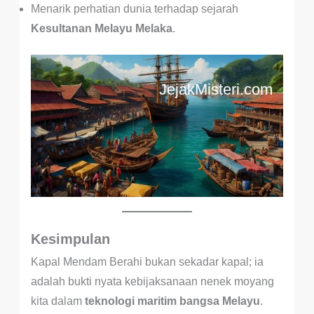
Menarik perhatian dunia terhadap sejarah
Kesultanan Melayu Melaka
.
JejakMisteri.com
Kesimpulan
Kapal Mendam Berahi bukan sekadar kapal; ia
adalah bukti nyata kebijaksanaan nenek moyang
kita dalam
teknologi maritim bangsa Melayu
.