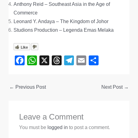
Anthony Reid – Southeast Asia in the Age of
Commerce
Leonard Y. Andaya – The Kingdom of Johor
Studions Production – Legenda Emas Melaka
Like
F
W
X
T
T
E
S
a
h
hr
el
m
h
c
at
e
e
ail
ar
←
Previous Post
Next Post
→
e
s
a
gr
e
b
A
d
a
o
p
s
m
Leave a Comment
o
p
k
You must be
logged in
to post a comment.