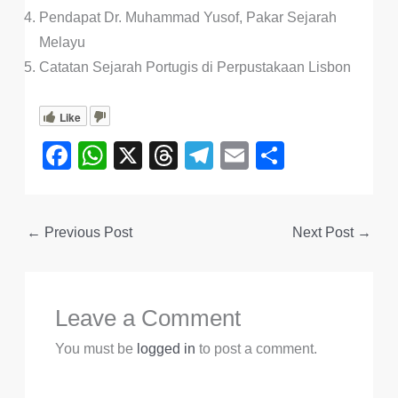
Pendapat Dr. Muhammad Yusof, Pakar Sejarah
Melayu
Catatan Sejarah Portugis di Perpustakaan Lisbon
Like
F
W
X
T
T
E
S
a
h
hr
el
m
h
c
at
e
e
ail
ar
←
Previous Post
Next Post
→
e
s
a
gr
e
b
A
d
a
o
p
s
m
Leave a Comment
o
p
k
You must be
logged in
to post a comment.