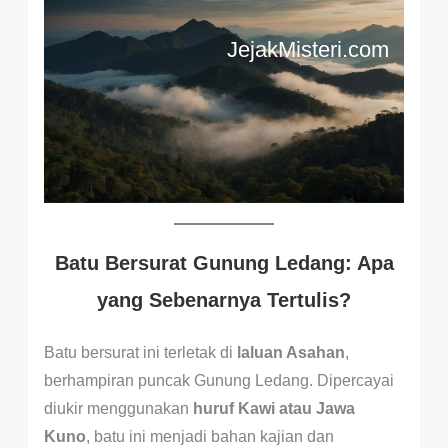
JejakMisteri.com
Batu Bersurat Gunung Ledang: Apa
yang Sebenarnya Tertulis?
Batu bersurat ini terletak di
laluan Asahan
,
berhampiran puncak Gunung Ledang. Dipercayai
diukir menggunakan
huruf Kawi atau Jawa
Kuno
, batu ini menjadi bahan kajian dan