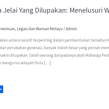
 Jelai Yang Dilupakan: Menelusuri 
Penemuan
,
Legasi dan Warisan Melayu
/
Admin
kan antara naratif terpenting dalam pembentukan tamadun 
 dan perubahan generasi, banyak tokoh besar yang pernah me
semakin dilupakan. Salah seorang daripadanya ialah Maharaja P
m mengurus wilayah Hulu […]
S
m
h
ar