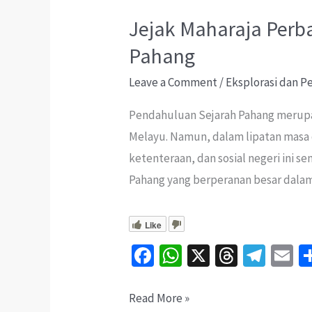
Jejak Maharaja Perba
Pahang
Leave a Comment
/
Eksplorasi dan 
Pendahuluan Sejarah Pahang merupa
Melayu. Namun, dalam lipatan masa
ketenteraan, dan sosial negeri ini 
Pahang yang berperanan besar dala
Like
Fa
W
X
T
Te
E
ce
h
hr
le
b
at
ea
gr
ai
Jejak
Read More »