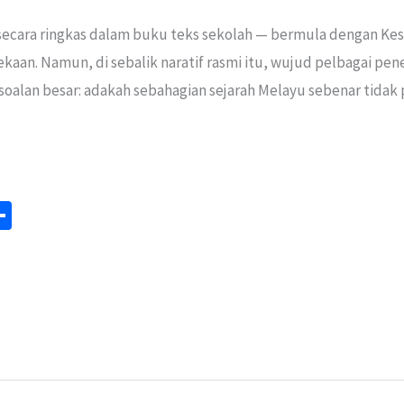
secara ringkas dalam buku teks sekolah — bermula dengan Ke
kaan. Namun, di sebalik naratif rasmi itu, wujud pelbagai pe
soalan besar: adakah sebahagian sejarah Melayu sebenar tidak
S
m
h
ar
e