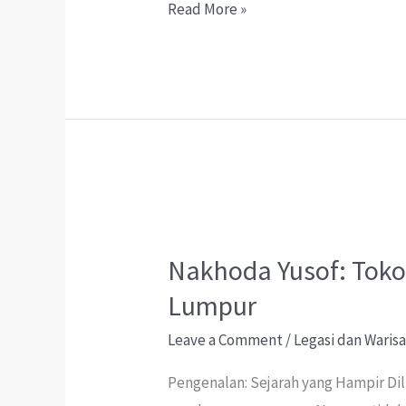
b
at
ea
gr
ai
Legenda
Read More »
o
sA
ds
a
l
Emas
o
p
m
Melaka:
k
p
Apa
Yang
Disembunyikan
Di
Sungai
Johor?
Nakhoda Yusof: Tok
Lumpur
Leave a Comment
/
Legasi dan Waris
Pengenalan: Sejarah yang Hampir Di