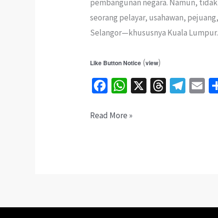
pembangunan negara. Namun, tidak se
seorang pelayar, usahawan, pejuan
Selangor—khususnya Kuala Lumpur. 
(
)
Like Button Notice
view
Fa
W
X
T
Te
E
ce
h
hr
le
b
at
ea
gr
ai
Nakhoda
Read More »
o
sA
ds
a
l
Yusof:
o
p
m
Tokoh
k
p
Melayu
Terlupakan
yang
Membangunkan