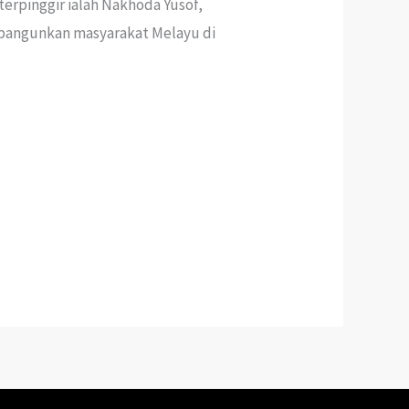
terpinggir ialah Nakhoda Yusof,
bangunkan masyarakat Melayu di