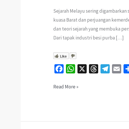
Sejarah Melayu sering digambarkan 
kuasa Barat dan perjuangan kemerde
dan teori sejarah yang membuka per
Dari tapak industri besi purba […]
Like
Fa
W
X
T
Te
E
ce
h
hr
le
b
at
ea
gr
ai
5
Read More »
o
sA
ds
a
l
Rahsia
o
p
m
Besar
k
p
Sejarah
Melayu