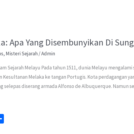
: Apa Yang Disembunyikan Di Sung
os
,
Misteri Sejarah
/
Admin
am Sejarah Melayu Pada tahun 1511, dunia Melayu mengalami sa
n Kesultanan Melaka ke tangan Portugis. Kota perdagangan ya
ng selepas diserang armada Alfonso de Albuquerque. Namun sehi
S
m
h