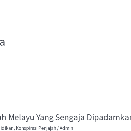
a
rah Melayu Yang Sengaja Dipadamka
lidikan
,
Konspirasi Penjajah
/
Admin