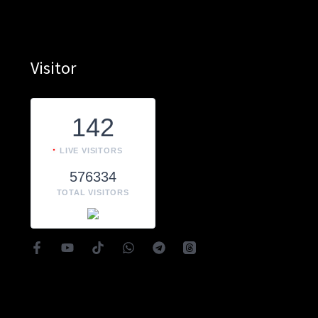
Visitor
142
LIVE VISITORS
576334
TOTAL VISITORS