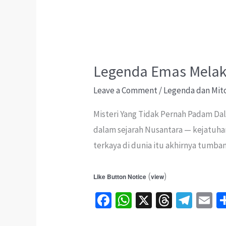
Yang
Sengaja
Dipadamkan
Dari
Buku
Legenda Emas Melaka
Teks
Leave a Comment
/
Legenda dan Mit
Misteri Yang Tidak Pernah Padam Dal
dalam sejarah Nusantara — kejatuha
terkaya di dunia itu akhirnya tumba
(
)
Like Button Notice
view
Fa
W
X
T
Te
E
ce
h
hr
le