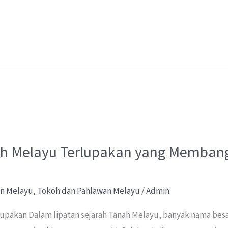
ar
e
oh Melayu Terlupakan yang Memban
an Melayu
,
Tokoh dan Pahlawan Melayu
/
Admin
lupakan Dalam lipatan sejarah Tanah Melayu, banyak nama besa