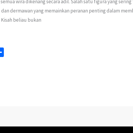
mua wira dikenang secara adil. Salah satu figura yang sering 
g, dan dermawan yang memainkan peranan penting dalam mem
Kisah beliau bukan
S
m
h
ar
e