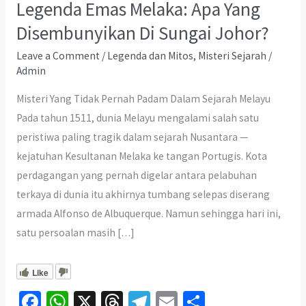
Legenda Emas Melaka: Apa Yang
Disembunyikan Di Sungai Johor?
Leave a Comment
/
Legenda dan Mitos
,
Misteri Sejarah
/
Admin
Misteri Yang Tidak Pernah Padam Dalam Sejarah Melayu
Pada tahun 1511, dunia Melayu mengalami salah satu
peristiwa paling tragik dalam sejarah Nusantara —
kejatuhan Kesultanan Melaka ke tangan Portugis. Kota
perdagangan yang pernah digelar antara pelabuhan
terkaya di dunia itu akhirnya tumbang selepas diserang
armada Alfonso de Albuquerque. Namun sehingga hari ini,
satu persoalan masih […]
Like
Fa
W
X
T
Te
E
S