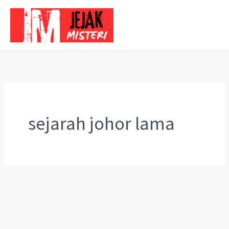
Skip
to
content
sejarah johor lama